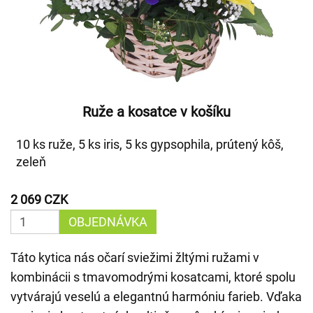
Ruže a kosatce v košíku
10 ks ruže, 5 ks iris, 5 ks gypsophila, prútený kôš,
zeleň
2 069 CZK
OBJEDNÁVKA
Táto kytica nás očarí sviežimi žltými ružami v
kombinácii s tmavomodrými kosatcami, ktoré spolu
vytvárajú veselú a elegantnú harmóniu farieb. Vďaka