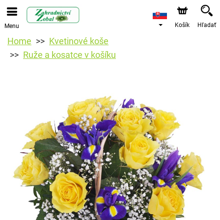
Košík
Hľadať
Menu
Home
Kvetinové koše
Ruže a kosatce v košíku