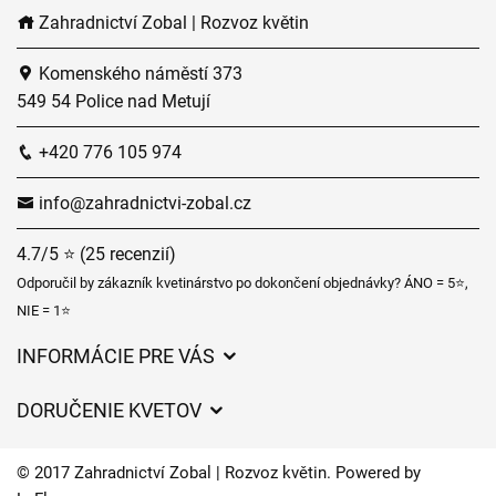
Zahradnictví Zobal | Rozvoz květin
Komenského náměstí 373
549 54 Police nad Metují
+420 776 105 974
info@zahradnictvi-zobal.cz
4.7/5 ⭐ (25 recenzií)
Odporučil by zákazník kvetinárstvo po dokončení objednávky? ÁNO = 5⭐,
NIE = 1⭐
INFORMÁCIE PRE VÁS
Všeobecné obchodné podmienky
DORUČENIE KVETOV
Ochrana osobných údajov
Poplatky za doručenie
Časy doručenia kvetov – prehľad možností
© 2017 Zahradnictví Zobal | Rozvoz květin. Powered by
Kam doručujeme kvety