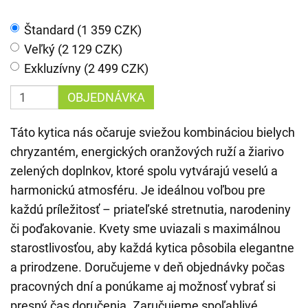
Štandard (1 359 CZK)
Veľký (2 129 CZK)
Exkluzívny (2 499 CZK)
OBJEDNÁVKA
Táto kytica nás očaruje sviežou kombináciou bielych
chryzantém, energických oranžových ruží a žiarivo
zelených doplnkov, ktoré spolu vytvárajú veselú a
harmonickú atmosféru. Je ideálnou voľbou pre
každú príležitosť – priateľské stretnutia, narodeniny
či poďakovanie. Kvety sme uviazali s maximálnou
starostlivosťou, aby každá kytica pôsobila elegantne
a prirodzene. Doručujeme v deň objednávky počas
pracovných dní a ponúkame aj možnosť vybrať si
presný čas doručenia. Zaručujeme spoľahlivé