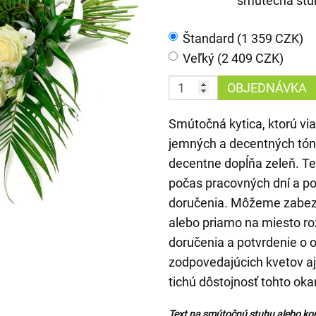
smutečná stu
Štandard (1 359 CZK)
Veľký (2 409 CZK)
OBJEDNÁVKA
Smútočná kytica, ktorú vi
jemných a decentných tóno
decentne dopĺňa zeleň. T
počas pracovných dní a 
doručenia. Môžeme zabezp
alebo priamo na miesto ro
doručenia a potvrdenie o 
zodpovedajúcich kvetov aj
tichú dôstojnosť tohto ok
Text na smútočnú stuhu alebo ko