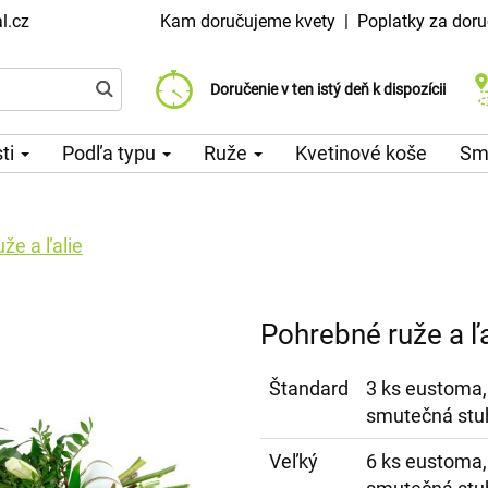
l.cz
Kam doručujeme kvety
|
Poplatky za doru
Vyberte si dátum doručenia
Doručenie v ten istý deň k dispozícii
Poplatok za doručenie od 99 CZK
sti
Podľa typu
Ruže
Kvetinové koše
Sm
že a ľalie
Pohrebné ruže a ľa
Štandard
3 ks eustoma, 
smutečná stu
Veľký
6 ks eustoma, 