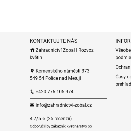
KONTAKTUJTE NÁS
INFOR
Zahradnictví Zobal | Rozvoz
Všeobe
květin
podmie
Ochran
Komenského náměstí 373
Časy do
549 54 Police nad Metují
prehľa
+420 776 105 974
info@zahradnictvi-zobal.cz
4.7/5 ⭐ (25 recenzií)
Odporučil by zákazník kvetinárstvo po