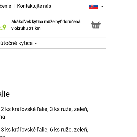
čenie
|
Kontaktujte nás
Akákoľvek kytica môže byť doručená
Služba Click & Collect
v okruhu 21 km
útočné kytice
lie
2 ks kráľovské ľalie, 3 ks ruže, zeleň,
ha
3 ks kráľovské ľalie, 6 ks ruže, zeleň,