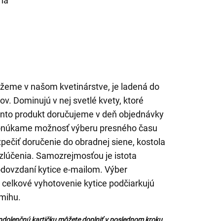
ha
ažeme v našom kvetinárstve, je ladená do
v. Dominujú v nej svetlé kvety, ktoré
ento produkt doručujeme v deň objednávky
ponúkame možnosť výberu presného času
ečiť doručenie do obradnej siene, kostola
zlúčenia. Samozrejmosťou je istota
odovzdaní kytice e-mailom. Výber
 celkové vyhotovenie kytice podčiarkujú
amihu.
ndolenčnú kartičku môžete doplniť v poslednom kroku