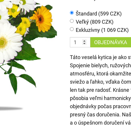
Štandard (599 CZK)
Veľký (809 CZK)
Exkluzívny (1 069 CZK)
OBJEDNÁVKA
Táto veselá kytica je ako
Spojenie bielych, ružových 
atmosféru, ktorá okamžit
sviežo a ľahko, vďaka čomu
len tak pre radosť. Krásn
pôsobia veľmi harmonicky.
objednávky počas pracov
presný čas doručenia. Naši
a o úspešnom doručení v