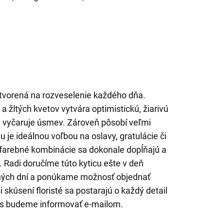
 stvorená na rozveselenie každého dňa.
a žltých kvetov vytvára optimistickú, žiarivú
e vyčaruje úsmev. Zároveň pôsobí veľmi
 je ideálnou voľbou na oslavy, gratulácie či
e farebné kombinácie sa dokonale dopĺňajú a
 Radi doručíme túto kyticu ešte v deň
ných dní a ponúkame možnosť objednať
 skúsení floristé sa postarajú o každý detail
ás budeme informovať e-mailom.