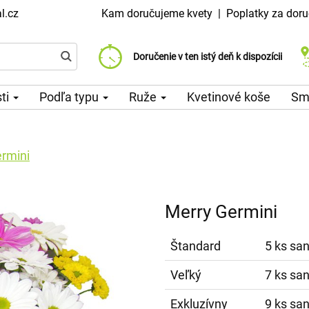
l.cz
Kam doručujeme kvety
|
Poplatky za doru
Vyberte si dátum doručenia
Doručenie v ten istý deň k dispozícii
Poplatok za doručenie od 99 CZK
sti
Podľa typu
Ruže
Kvetinové koše
Sm
rmini
Merry Germini
Štandard
5 ks san
Veľký
7 ks san
Exkluzívny
9 ks san