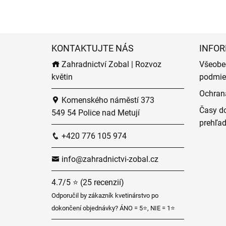
KONTAKTUJTE NÁS
INFOR
Zahradnictví Zobal | Rozvoz
Všeobe
květin
podmie
Ochran
Komenského náměstí 373
Časy do
549 54 Police nad Metují
prehľa
+420 776 105 974
info@zahradnictvi-zobal.cz
4.7/5 ⭐ (25 recenzií)
Odporučil by zákazník kvetinárstvo po
dokončení objednávky? ÁNO = 5⭐, NIE = 1⭐