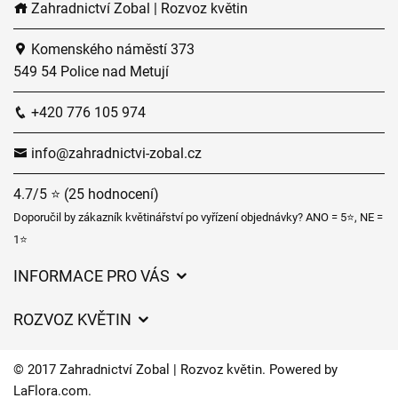
Zahradnictví Zobal | Rozvoz květin
Komenského náměstí 373
549 54 Police nad Metují
+420 776 105 974
info@zahradnictvi-zobal.cz
4.7/5 ⭐ (25 hodnocení)
Doporučil by zákazník květinářství po vyřízení objednávky? ANO = 5⭐, NE =
1⭐
INFORMACE PRO VÁS
Obchodní podmínky
ROZVOZ KVĚTIN
Ochrana osobních údajů
Ceny za doručení
Často kladené dotazy
© 2017 Zahradnictví Zobal | Rozvoz květin. Powered by
Zahradnické služby
LaFlora.com
.
O nás