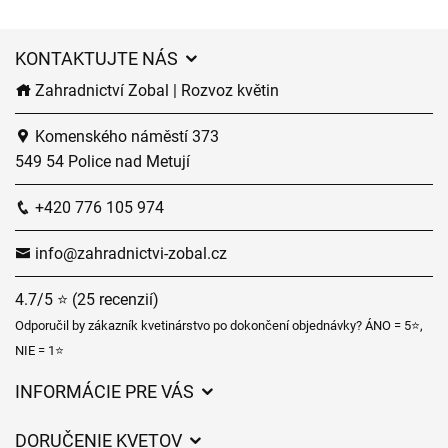
KONTAKTUJTE NÁS
Zahradnictví Zobal | Rozvoz květin
Komenského náměstí 373
549 54 Police nad Metují
+420 776 105 974
info@zahradnictvi-zobal.cz
4.7/5 ⭐ (25 recenzií)
Odporučil by zákazník kvetinárstvo po dokončení objednávky? ÁNO = 5⭐,
NIE = 1⭐
INFORMÁCIE PRE VÁS
Všeobecné obchodné podmienky
DORUČENIE KVETOV