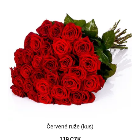
Červené ruže (kus)
119 CZK