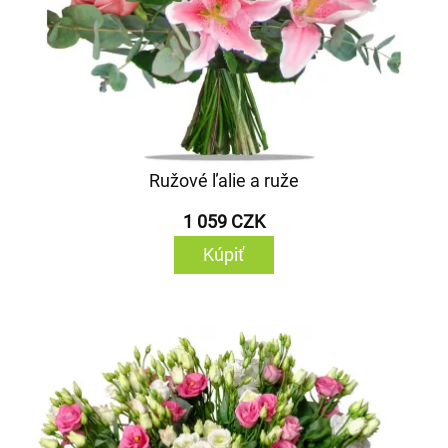
Ružové ľalie a ruže
1 059 CZK
Kúpiť