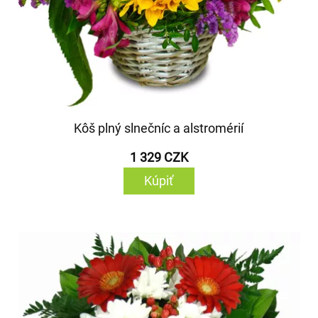
Kôš plný slnečníc a alstromérií
1 329 CZK
Kúpiť