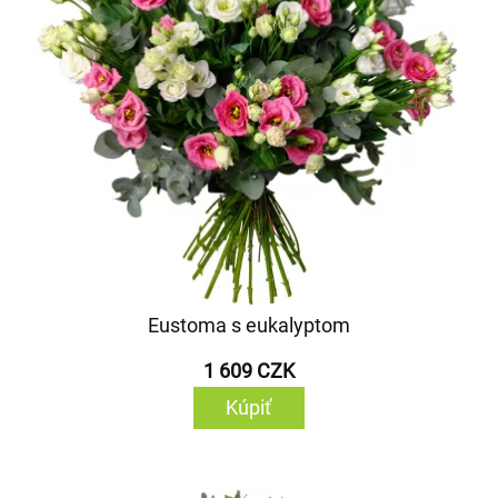
Eustoma s eukalyptom
1 609 CZK
Kúpiť