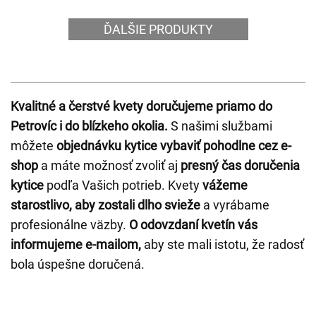
ĎALŠIE PRODUKTY
Kvalitné a čerstvé kvety doručujeme priamo do
Petrovíc i do blízkeho okolia.
S našimi službami
môžete
objednávku kytice vybaviť pohodlne cez e-
shop
a máte možnosť zvoliť aj
presný čas doručenia
kytice
podľa Vašich potrieb. Kvety
vážeme
starostlivo, aby zostali dlho svieže
a vyrábame
profesionálne väzby.
O odovzdaní kvetín vás
informujeme e-mailom,
aby ste mali istotu, že radosť
bola úspešne doručená.