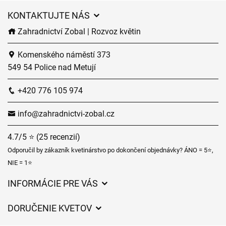
KONTAKTUJTE NÁS
Zahradnictví Zobal | Rozvoz květin
Komenského náměstí 373
549 54 Police nad Metují
+420 776 105 974
info@zahradnictvi-zobal.cz
4.7/5 ⭐ (25 recenzií)
Odporučil by zákazník kvetinárstvo po dokončení objednávky? ÁNO = 5⭐,
NIE = 1⭐
INFORMÁCIE PRE VÁS
Všeobecné obchodné podmienky
DORUČENIE KVETOV
Ochrana osobných údajov
Poplatky za doručenie