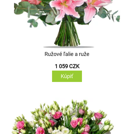
Ružové ľalie a ruže
1 059 CZK
Kúpiť