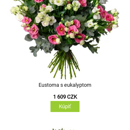
Eustoma s eukalyptom
1 609 CZK
Kúpiť