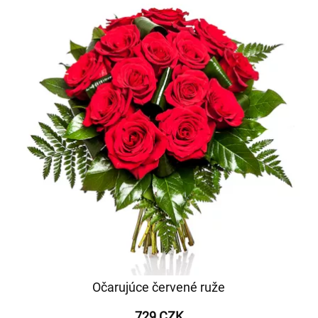
Očarujúce červené ruže
729 CZK