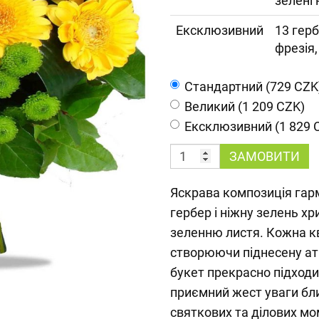
зелені
Ексклюзивний
13 герб
фрезія,
Cтандартний (729 CZK
Великий (1 209 CZK)
Ексклюзивний (1 829 
ЗАМОВИТИ
Яскрава композиція гарм
гербер і ніжну зелень х
зеленню листя. Кожна к
створюючи піднесену ат
букет прекрасно підходи
приємний жест уваги бл
святкових та ділових мо