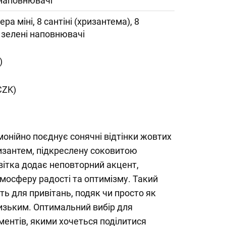
 наповнювачі
ера міні, 8 сантіні (хризантема), 8
 зелені наповнювачі
)
CZK)
онійно поєднує сонячні відтінки жовтих
ризантем, підкреслену соковитою
вітка додає неповторний акцент,
мосферу радості та оптимізму. Такий
ть для привітань, подяк чи просто як
изьким. Оптимальний вибір для
ментів, якими хочеться поділитися