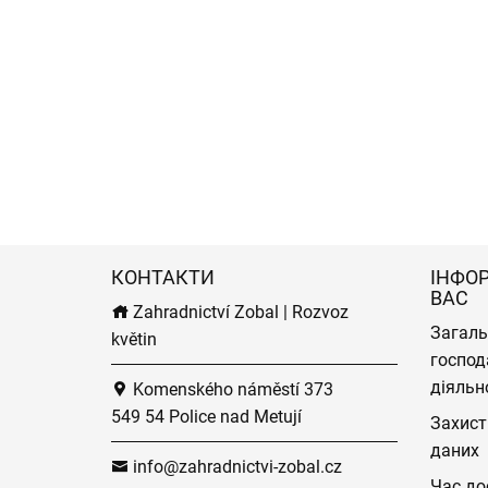
КОНТАКТИ
ІНФО
ВАС
Zahradnictví Zobal | Rozvoz
Загаль
květin
господ
діяльн
Komenského náměstí 373
549 54 Police nad Metují
Захист
даних
info@zahradnictvi-zobal.cz
Час до