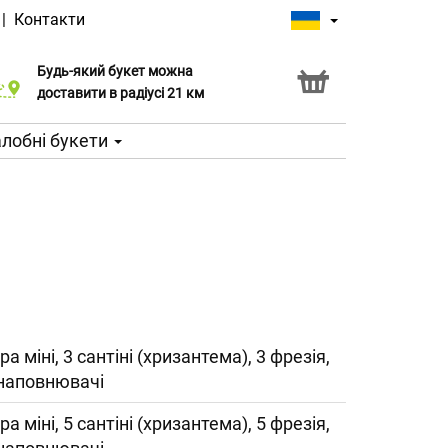
|
Контакти
Будь-який букет можна
Послуга Click & Collect
доставити в радіусі 21 км
лобні букети
ра міні, 3 сантіні (хризантема), 3 фрезія,
 наповнювачі
ра міні, 5 сантіні (хризантема), 5 фрезія,