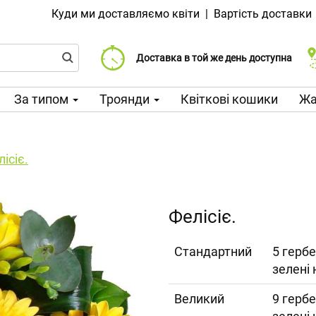
Куди ми доставляємо квіти
|
Вартість доставки
Доставка від 99 CZK
Виберіть дату доставки
Доставка в той же день доступна
За типом
Троянди
Квіткові кошики
Жа
ісіє.
Фелісіє.
Cтандартний
5 гербе
зелені
Великий
9 гербе