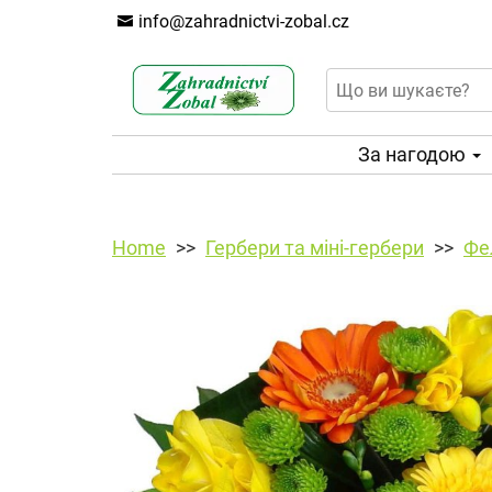
info@zahradnictvi-zobal.cz
За нагодою
Home
Гербери та міні-гербери
Фел