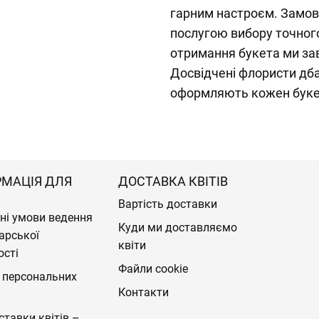
гарним настроєм. Замов
послугою вибору точног
отримання букета ми за
Досвідчені флористи дб
оформляють кожен буке
РМАЦІЯ ДЛЯ
ДОСТАВКА КВІТІВ
Вартість доставки
ні умови ведення
Куди ми доставляємо
арської
квіти
ості
Файли cookie
 персональних
Контакти
ставки квітів –