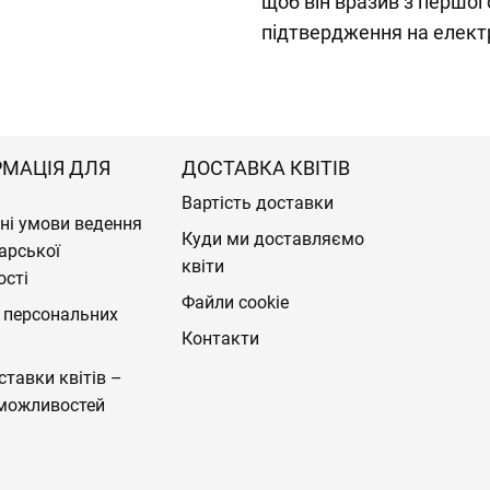
щоб він вразив з першог
підтвердження на елект
РМАЦІЯ ДЛЯ
ДОСТАВКА КВІТІВ
Вартість доставки
ні умови ведення
Куди ми доставляємо
арської
квіти
ості
Файли cookie
 персональних
Контакти
ставки квітів –
можливостей