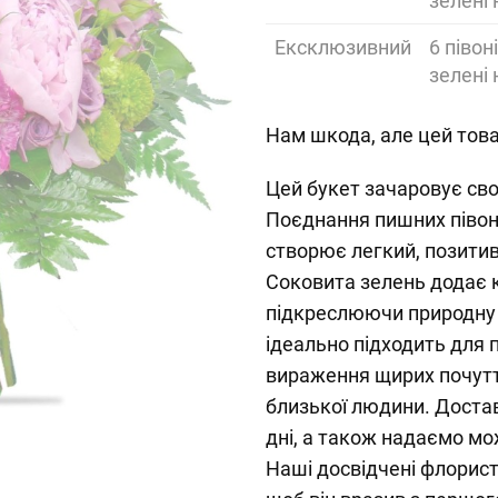
зелені
Ексклюзивний
6 півон
зелені
Нам шкода, але цей това
Цей букет зачаровує сво
Поєднання пишних півон
створює легкий, позитив
Соковита зелень додає к
підкреслюючи природну к
ідеально підходить для 
вираження щирих почутт
близької людини. Достав
дні, а також надаємо мо
Наші досвідчені флорис