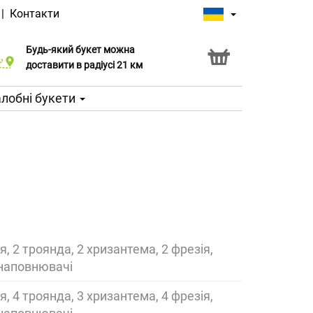
|
Контакти
Будь-який букет можна
Послуга Click & Collect
доставити в радіусі 21 км
лобні букети
ія, 2 троянда, 2 хризантема, 2 фрезія,
 наповнювачі
ія, 4 троянда, 3 хризантема, 4 фрезія,