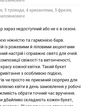
 наповнювачі
ія, 5 троянда, 4 хризантема, 5 фрезія,
 наповнювачі
р зараз недоступний або не є в сезоні.
єю ніжністю та гармонією барв.
ій із рожевими й ліловими акцентами
ний настрій і справжнє свято для очей.
омпозиції свіжості та витонченості,
расу кожної квітки. Такий букет
привітання з особливою подією,
ів чи просто як приємний сюрприз для
ляємо квіти в день замовлення у робочі
жливість обрати точний час вручення.
ти дбайливо складають кожен букет,