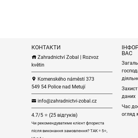
КОНТАКТИ
ІНФО
ВАС
Zahradnictví Zobal | Rozvoz
Загаль
květin
господ
діяльн
Komenského náměstí 373
549 54 Police nad Metují
Захист
даних
info@zahradnictvi-zobal.cz
Час до
огляд 
4.7/5 ⭐ (25 відгуків)
Чи рекомендуватиме клієнт флориста
після виконання замовлення? ТАК = 5⭐,