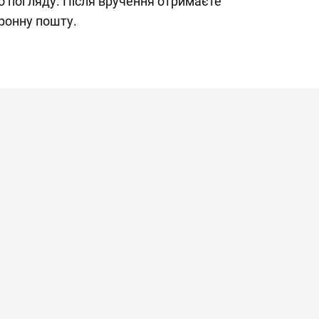
о погляду. Після вручення отримаєте
ронну пошту.