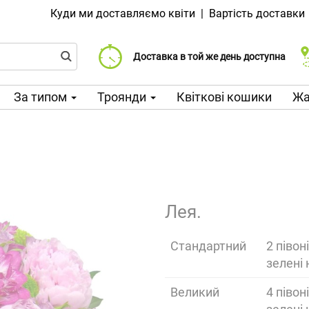
Куди ми доставляємо квіти
|
Вартість доставки
Доставка від 99 CZK
Виберіть дату доставки
Доставка в той же день доступна
За типом
Троянди
Квіткові кошики
Жа
Лея.
Cтандартний
2 півон
зелені
Великий
4 півон