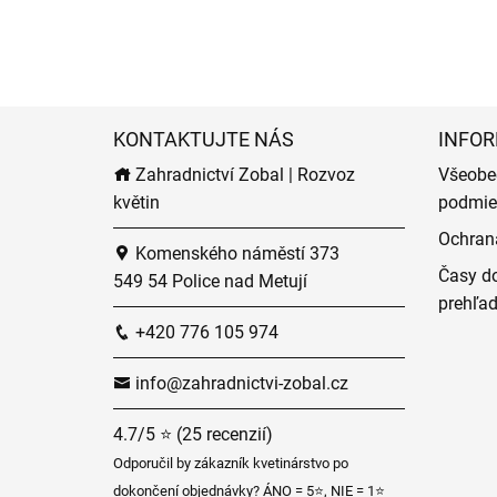
KONTAKTUJTE NÁS
INFOR
Zahradnictví Zobal | Rozvoz
Všeobe
květin
podmie
Ochran
Komenského náměstí 373
Časy do
549 54 Police nad Metují
prehľa
+420 776 105 974
info@zahradnictvi-zobal.cz
4.7/5 ⭐ (25 recenzií)
Odporučil by zákazník kvetinárstvo po
dokončení objednávky? ÁNO = 5⭐, NIE = 1⭐