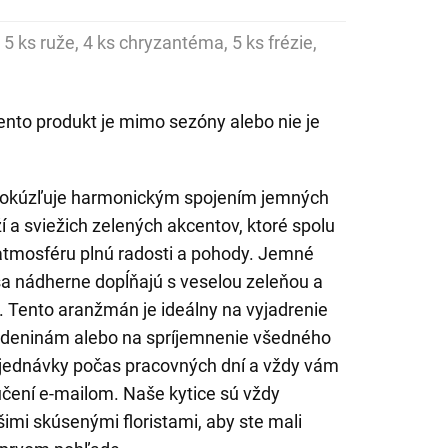
 5 ks ruže, 4 ks chryzantéma, 5 ks frézie,
ento produkt je mimo sezóny alebo nie je
s okúzľuje harmonickým spojením jemných
í a sviežich zelených akcentov, ktoré spolu
atmosféru plnú radosti a pohody. Jemné
 sa nádherne dopĺňajú s veselou zeleňou a
e. Tento aranžmán je ideálny na vyjadrenie
rodeninám alebo na spríjemnenie všedného
jednávky počas pracovných dní a vždy vám
čení e-mailom. Naše kytice sú vždy
imi skúsenými floristami, aby ste mali