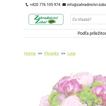
+420 776 105 974
info@zahradnictvi-zoba
Podľa príležito
Home
Pivonky
Leia