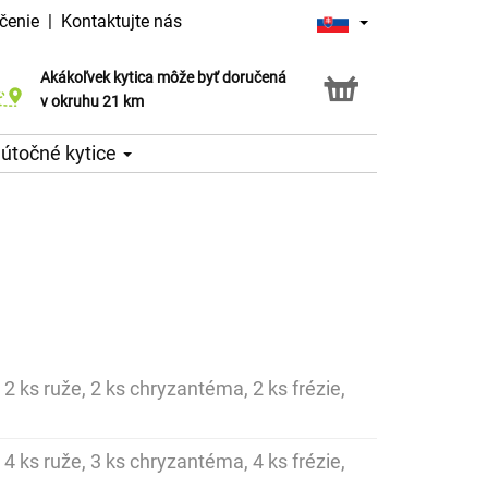
čenie
|
Kontaktujte nás
Akákoľvek kytica môže byť doručená
Služba Click & Collect
v okruhu 21 km
útočné kytice
 2 ks ruže, 2 ks chryzantéma, 2 ks frézie,
 4 ks ruže, 3 ks chryzantéma, 4 ks frézie,