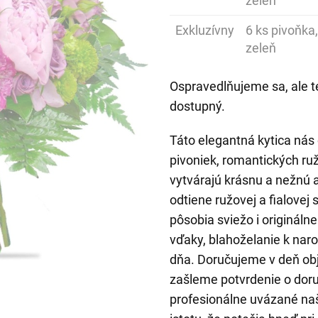
zeleň
Exkluzívny
6 ks pivoňka,
zeleň
Ospravedlňujeme sa, ale t
dostupný.
Táto elegantná kytica ná
pivoniek, romantických ruž
vytvárajú krásnu a nežnú 
odtiene ružovej a fialovej
pôsobia sviežo i origináln
vďaky, blahoželanie k na
dňa. Doručujeme v deň ob
zašleme potvrdenie o doru
profesionálne uvázané naš