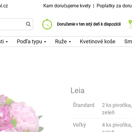
l.cz
Kam doručujeme kvety
|
Poplatky za doru
Vyberte si dátum doručenia
Doručenie v ten istý deň k dispozícii
Poplatok za doručenie od 99 CZK
sti
Podľa typu
Ruže
Kvetinové koše
Sm
Leia
Štandard
2 ks pivoňka,
zeleň
Veľký
4 ks pivoňka,