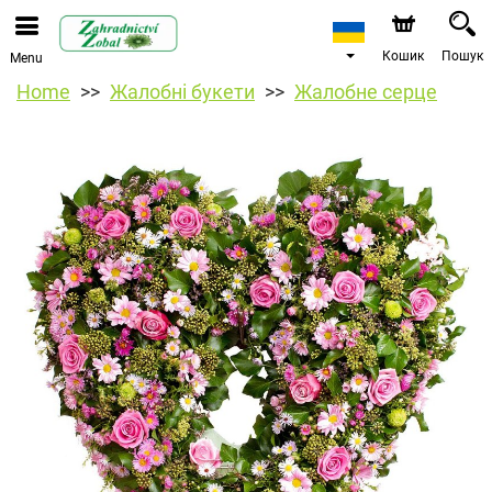
Кошик
Пошук
Menu
Home
Жалобні букети
Жалобне серце