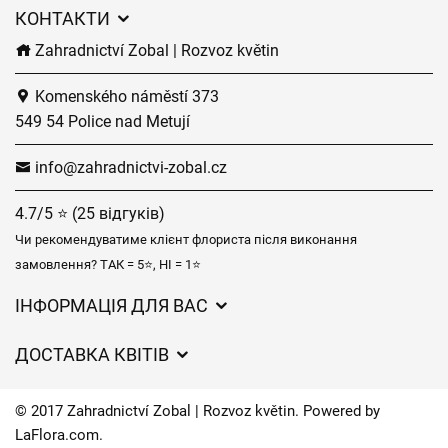
КОНТАКТИ
Zahradnictví Zobal | Rozvoz květin
Komenského náměstí 373
549 54 Police nad Metují
info@zahradnictvi-zobal.cz
4.7/5 ⭐ (25 відгуків)
Чи рекомендуватиме клієнт флориста після виконання
замовлення? ТАК = 5⭐, НІ = 1⭐
ІНФОРМАЦІЯ ДЛЯ ВАС
Загальні умови ведення господарської діяльності
ДОСТАВКА КВІТІВ
Захист персональних даних
Вартість доставки
Час доставки квітів – огляд можливостей
© 2017 Zahradnictví Zobal | Rozvoz květin. Powered by
Куди ми доставляємо квіти
LaFlora.com
.