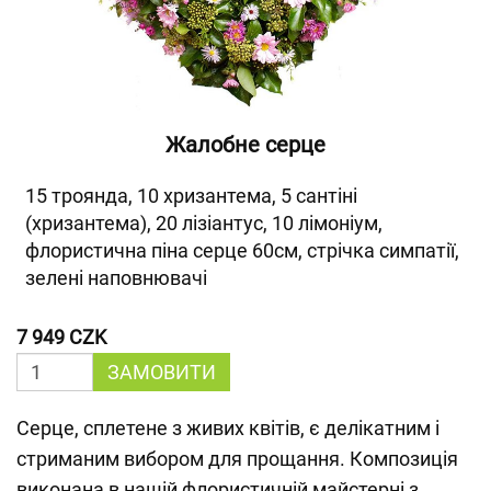
Жалобне серце
15 троянда, 10 хризантема, 5 сантіні
(хризантема), 20 лізіантус, 10 лімоніум,
флористична піна серце 60см, стрічка симпатії,
зелені наповнювачі
7 949 CZK
ЗАМОВИТИ
Серце, сплетене з живих квітів, є делікатним і
стриманим вибором для прощання. Композиція
виконана в нашій флористичній майстерні з