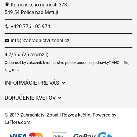
Komenského náměstí 373
549 54 Police nad Metují
+420 776 105 974
info@zahradnictvi-zobal.cz
4.7/5 ⭐ (25 recenzií)
Odporučil by zákazník kvetinárstvo po dokončení objednávky? ÁNO = 5⭐,
NIE = 1⭐
INFORMÁCIE PRE VÁS
Všeobecné obchodné podmienky
DORUČENIE KVETOV
Ochrana osobných údajov
Poplatky za doručenie
Časy doručenia kvetov – prehľad možností
© 2017 Zahradnictví Zobal | Rozvoz květin. Powered by
Kam doručujeme kvety
LaFlora.com
.
Súbory cookie