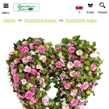
Košík
Hľadať
Menu
Home
Smútočné kytice
Smútočné srdce