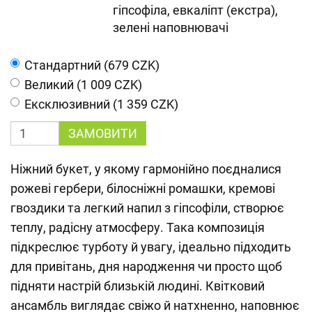
гіпсофіла, евкаліпт (екстра),
зелені наповнювачі
Cтандартний (679 CZK)
Великий (1 009 CZK)
Ексклюзивний (1 359 CZK)
ЗАМОВИТИ
Ніжний букет, у якому гармонійно поєдналися
рожеві гербери, білосніжні ромашки, кремові
гвоздики та легкий напил з гіпсофіли, створює
теплу, радісну атмосферу. Така композиція
підкреслює турботу й увагу, ідеально підходить
для привітань, дня народження чи просто щоб
підняти настрій близькій людині. Квітковий
ансамбль виглядає свіжо й натхненно, наповнює