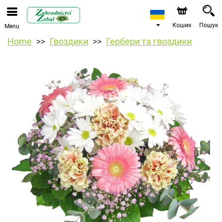
Кошик
Пошук
Menu
Home
Гвоздики
Гербери та гвоздики