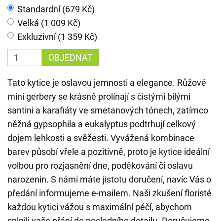
Standardní (679 Kč)
Velká (1 009 Kč)
Exkluzivní (1 359 Kč)
OBJEDNAT
Tato kytice je oslavou jemnosti a elegance. Růžové
mini gerbery se krásně prolínají s čistými bílými
santini a karafiáty ve smetanových tónech, zatímco
něžná gypsophila a eukalyptus podtrhují celkový
dojem lehkosti a svěžesti. Vyvážená kombinace
barev působí vřele a pozitivně, proto je kytice ideální
volbou pro rozjasnění dne, poděkování či oslavu
narozenin. S námi máte jistotu doručení, navíc Vás o
předání informujeme e-mailem. Naši zkušení floristé
každou kytici vážou s maximální péčí, abychom
splnili vaše přání do posledního detailu. Doručujeme