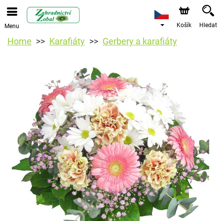
Košík
Hledat
Menu
Home
Karafiáty
Gerbery a karafiáty