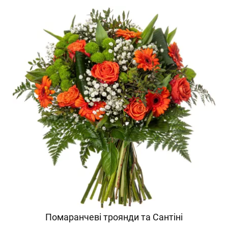
Помаранчеві троянди та Сантіні