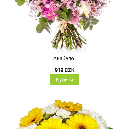
Анабело.
919 CZK
Купити