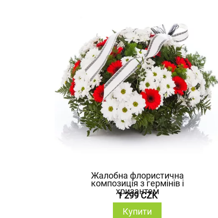
Жалобна флористична
композиція з гермінів і
хризантем
1 299 CZK
Купити