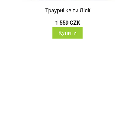
Траурні квіти Лілії
1 559 CZK
Купити