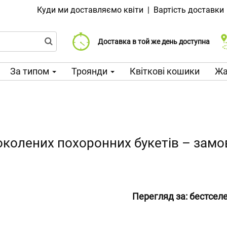
Куди ми доставляємо квіти
|
Вартість доставки
Доставка від 99 CZK
Виберіть дату доставки
Доставка в той же день доступна
За типом
Троянди
Квіткові кошики
Жа
околених похоронних букетів – замо
Перегляд за:
бестсел