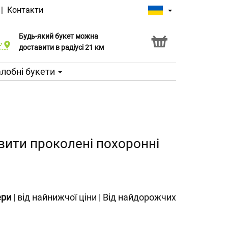
|
Контакти
Будь-який букет можна
Послуга Click & Collect
доставити в радіусі 21 км
лобні букети
вити проколені похоронні
ери
|
від найнижчої ціни
|
Від найдорожчих