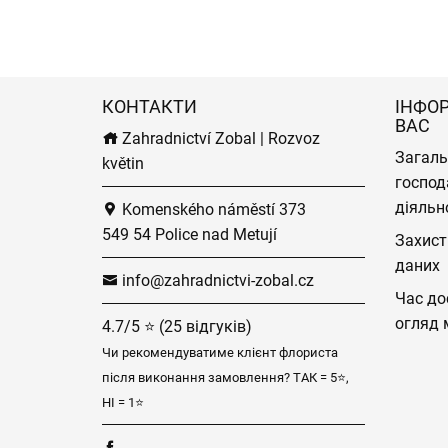
КОНТАКТИ
ІНФО
ВАС
Zahradnictví Zobal | Rozvoz
Загаль
květin
господ
діяльн
Komenského náměstí 373
549 54 Police nad Metují
Захист
даних
info@zahradnictvi-zobal.cz
Час до
огляд 
4.7/5 ⭐ (25 відгуків)
Чи рекомендуватиме клієнт флориста
після виконання замовлення? ТАК = 5⭐,
НІ = 1⭐