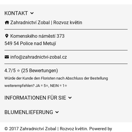
KONTAKT
Zahradnictví Zobal | Rozvoz květin
Komenského náměstí 373
549 54 Police nad Metují
info@zahradnictvi-zobal.cz
4.7/5 ⭐ (25 Bewertungen)
Würde der Kunde den Floristen nach Abschluss der Bestellung
weiterempfehlen? JA = 5⭐, NEIN = 1⭐
INFORMATIONEN FÜR SIE
Geschäftsbedingungen
BLUMENLIEFERUNG
Datenschutz
Liefergebühren
Lieferzeiten für Blumen – Übersicht der Möglichkeiten
© 2017 Zahradnictví Zobal | Rozvoz květin. Powered by
Wohin wir Blumen liefern