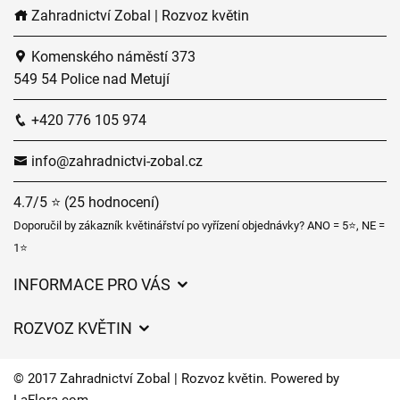
Zahradnictví Zobal | Rozvoz květin
Komenského náměstí 373
549 54 Police nad Metují
+420 776 105 974
info@zahradnictvi-zobal.cz
4.7/5 ⭐ (25 hodnocení)
Doporučil by zákazník květinářství po vyřízení objednávky? ANO = 5⭐, NE =
1⭐
INFORMACE PRO VÁS
Obchodní podmínky
ROZVOZ KVĚTIN
Ochrana osobních údajů
Ceny za doručení
Často kladené dotazy
© 2017 Zahradnictví Zobal | Rozvoz květin. Powered by
Zahradnické služby