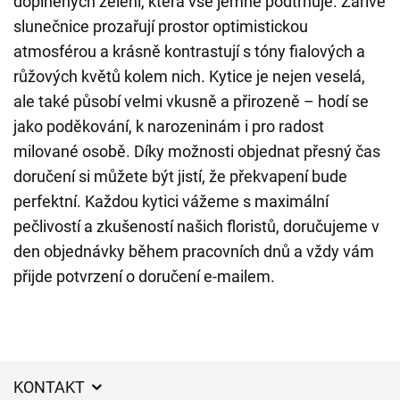
doplněných zelení, která vše jemně podtrhuje. Zářivé
slunečnice prozařují prostor optimistickou
atmosférou a krásně kontrastují s tóny fialových a
růžových květů kolem nich. Kytice je nejen veselá,
ale také působí velmi vkusně a přirozeně – hodí se
jako poděkování, k narozeninám i pro radost
milované osobě. Díky možnosti objednat přesný čas
doručení si můžete být jistí, že překvapení bude
perfektní. Každou kytici vážeme s maximální
pečlivostí a zkušeností našich floristů, doručujeme v
den objednávky během pracovních dnů a vždy vám
přijde potvrzení o doručení e-mailem.
KONTAKT