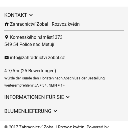
KONTAKT
Zahradnictví Zobal | Rozvoz květin
Komenského náměstí 373
549 54 Police nad Metují
info@zahradnictvi-zobal.cz
4.7/5 ⭐ (25 Bewertungen)
Würde der Kunde den Floristen nach Abschluss der Bestellung
weiterempfehlen? JA = 5⭐, NEIN = 1⭐
INFORMATIONEN FÜR SIE
Geschäftsbedingungen
BLUMENLIEFERUNG
Datenschutz
Liefergebühren
Lieferzeiten für Blumen – Übersicht der Möglichkeiten
© 2017 Zahradnictví Zobal | Rozvoz květin. Powered by