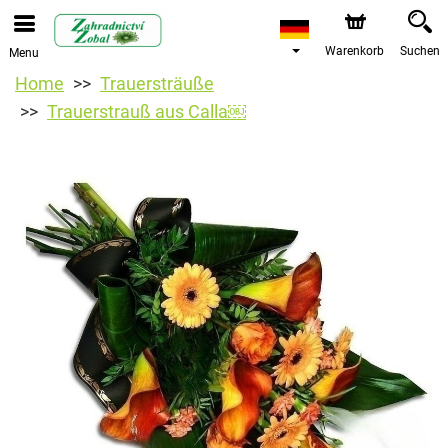
Warenkorb
Suchen
Menu
Home
Trauersträuße
Trauerstrauß aus Calla￼