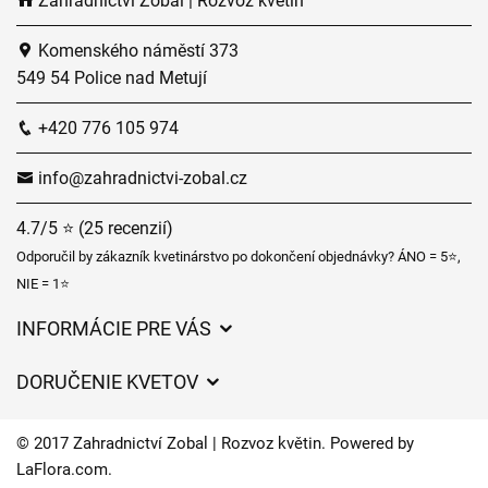
Zahradnictví Zobal | Rozvoz květin
Komenského náměstí 373
549 54 Police nad Metují
+420 776 105 974
info@zahradnictvi-zobal.cz
4.7/5 ⭐ (25 recenzií)
Odporučil by zákazník kvetinárstvo po dokončení objednávky? ÁNO = 5⭐,
NIE = 1⭐
INFORMÁCIE PRE VÁS
Všeobecné obchodné podmienky
DORUČENIE KVETOV
Ochrana osobných údajov
Poplatky za doručenie
Časy doručenia kvetov – prehľad možností
© 2017 Zahradnictví Zobal | Rozvoz květin. Powered by
Kam doručujeme kvety
LaFlora.com
.