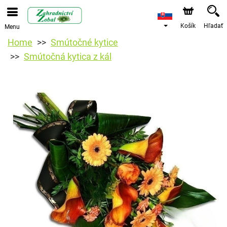
Košík
Hľadať
Menu
Home
Smútočné kytice
Smútočná kytica z kál