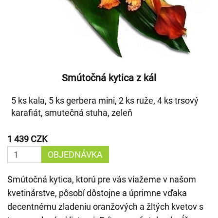
Smútočná kytica z kál
5 ks kala, 5 ks gerbera mini, 2 ks ruže, 4 ks trsový
karafiát, smutečná stuha, zeleň
1 439 CZK
OBJEDNÁVKA
Smútočná kytica, ktorú pre vás viažeme v našom
kvetinárstve, pôsobí dôstojne a úprimne vďaka
decentnému zladeniu oranžových a žltých kvetov s