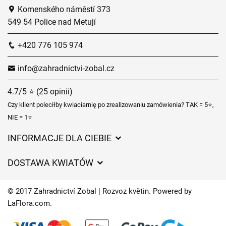
Komenského náměstí 373
549 54 Police nad Metují
+420 776 105 974
info@zahradnictvi-zobal.cz
4.7/5 ⭐ (25 opinii)
Czy klient poleciłby kwiaciarnię po zrealizowaniu zamówienia? TAK = 5⭐,
NIE = 1⭐
INFORMACJE DLA CIEBIE
Regulamin sklepu internetowego
DOSTAWA KWIATÓW
Ochrona danych osobowych
Opłaty za dostawę
Czasy dostawy kwiatów – przegląd możliwości
© 2017 Zahradnictví Zobal | Rozvoz květin. Powered by
Gdzie dostarczamy kwiaty
LaFlora.com
.
Ciasteczka