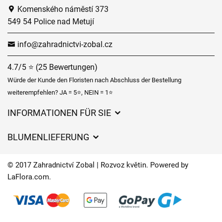
Komenského náměstí 373
549 54 Police nad Metují
info@zahradnictvi-zobal.cz
4.7/5 ⭐ (25 Bewertungen)
Würde der Kunde den Floristen nach Abschluss der Bestellung
weiterempfehlen? JA = 5⭐, NEIN = 1⭐
INFORMATIONEN FÜR SIE
Geschäftsbedingungen
BLUMENLIEFERUNG
Datenschutz
Liefergebühren
Lieferzeiten für Blumen – Übersicht der Möglichkeiten
© 2017 Zahradnictví Zobal | Rozvoz květin. Powered by
Wohin wir Blumen liefern
LaFlora.com
.
Cookies
Kontakt