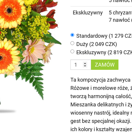
5 nawłoć 
Ekskluzywny
5 chryzant
7 nawłoć 
Standardowy (1 279 CZ
Duży (2 049 CZK)
Ekskluzywny (2 819 CZ
ZAMÓW
Ta kompozycja zachwyca i
Różowe i morelowe róże, ż
tworzą harmonijną całość,
Mieszanka delikatnych i 
wiosenny nastrój, idealny 
gest bez specjalnej okazji
ich kolory i kształty wzaj