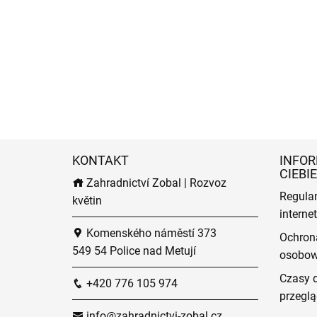
KONTAKT
INFOR
CIEBIE
Zahradnictví Zobal | Rozvoz
Regula
květin
intern
Komenského náměstí 373
Ochron
549 54 Police nad Metují
osobo
Czasy 
+420 776 105 974
przeglą
info@zahradnictvi-zobal.cz