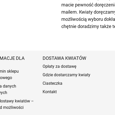
macie pewność doręczenia
mailem. Kwiaty doręczamy 
możliwością wyboru dokła
chętnie doradzimy także t
MACJE DLA
DOSTAWA KWIATÓW
Opłaty za dostawę
min sklepu
Gdzie dostarczamy kwiaty
etowego
Ciasteczka
a danych
Kontakt
wych
dostawy kwiatów –
d możliwości