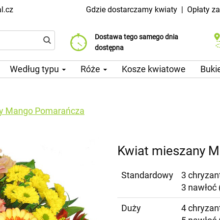
l.cz
Gdzie dostarczamy kwiaty
|
Opłaty z
Dostawa tego samego dnia
Wybierz datę dostawy
Koszt dostawy już od 99 CZK
dostępna
Według typu
Róże
Kosze kwiatowe
Buki
ny Mango Pomarańcza
Kwiat mieszany 
Standardowy
3 chryzant
3 nawłoć 
Duży
4 chryzant