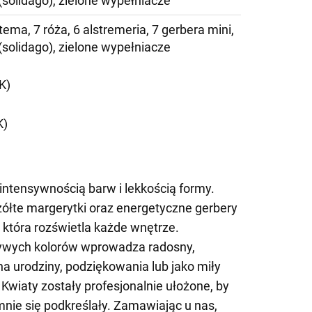
(solidago), zielone wypełniacze
ema, 7 róża, 6 alstremeria, 7 gerbera mini,
(solidago), zielone wypełniacze
K)
K)
ntensywnością barw i lekkością formy.
ółte margerytki oraz energetyczne gerbery
 która rozświetla każde wnętrze.
żywych kolorów wprowadza radosny,
na urodziny, podziękowania lub jako miły
. Kwiaty zostały profesjonalnie ułożone, by
emnie się podkreślały. Zamawiając u nas,