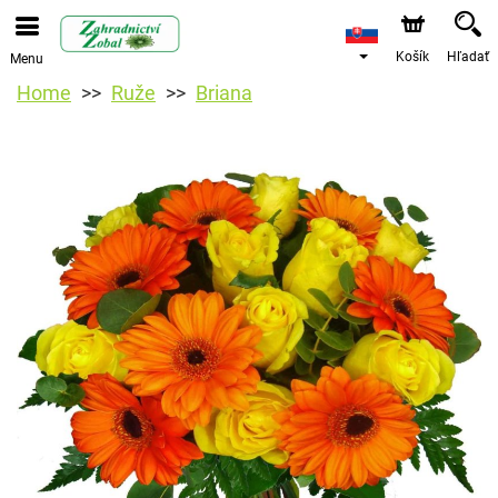
Košík
Hľadať
Menu
Home
Ruže
Briana