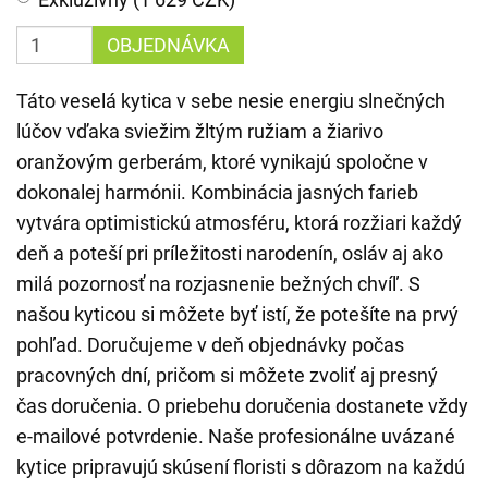
OBJEDNÁVKA
Táto veselá kytica v sebe nesie energiu slnečných
lúčov vďaka sviežim žltým ružiam a žiarivo
oranžovým gerberám, ktoré vynikajú spoločne v
dokonalej harmónii. Kombinácia jasných farieb
vytvára optimistickú atmosféru, ktorá rozžiari každý
deň a poteší pri príležitosti narodenín, osláv aj ako
milá pozornosť na rozjasnenie bežných chvíľ. S
našou kyticou si môžete byť istí, že potešíte na prvý
pohľad. Doručujeme v deň objednávky počas
pracovných dní, pričom si môžete zvoliť aj presný
čas doručenia. O priebehu doručenia dostanete vždy
e-mailové potvrdenie. Naše profesionálne uvázané
kytice pripravujú skúsení floristi s dôrazom na každú