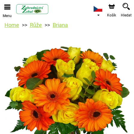
Košík
Hledat
Menu
Home
Růže
Briana