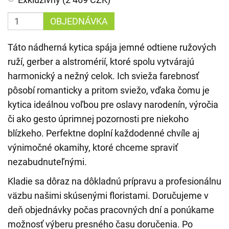
OBJEDNÁVKA
Táto nádherná kytica spája jemné odtiene ružových
ruží, gerber a alstromérií, ktoré spolu vytvárajú
harmonický a nežný celok. Ich svieža farebnosť
pôsobí romanticky a pritom sviežo, vďaka čomu je
kytica ideálnou voľbou pre oslavy narodenín, výročia
či ako gesto úprimnej pozornosti pre niekoho
blízkeho. Perfektne doplní každodenné chvíle aj
výnimočné okamihy, ktoré chceme spraviť
nezabudnuteľnými.
Kladie sa dôraz na dôkladnú prípravu a profesionálnu
väzbu našimi skúsenými floristami. Doručujeme v
deň objednávky počas pracovných dní a ponúkame
možnosť výberu presného času doručenia. Po