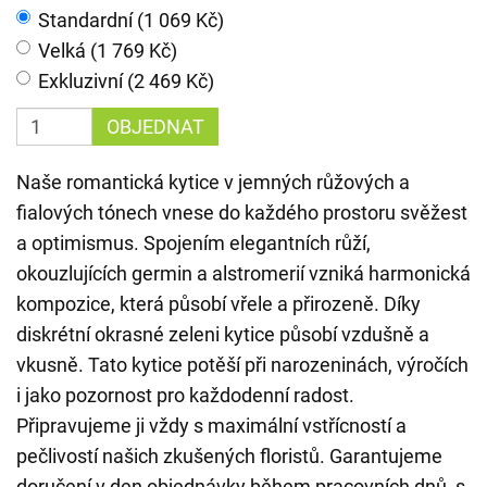
Standardní (1 069 Kč)
Velká (1 769 Kč)
Exkluzivní (2 469 Kč)
OBJEDNAT
Naše romantická kytice v jemných růžových a
fialových tónech vnese do každého prostoru svěžest
a optimismus. Spojením elegantních růží,
okouzlujících germin a alstromerií vzniká harmonická
kompozice, která působí vřele a přirozeně. Díky
diskrétní okrasné zeleni kytice působí vzdušně a
vkusně. Tato kytice potěší při narozeninách, výročích
i jako pozornost pro každodenní radost.
Připravujeme ji vždy s maximální vstřícností a
pečlivostí našich zkušených floristů. Garantujeme
doručení v den objednávky během pracovních dnů, s