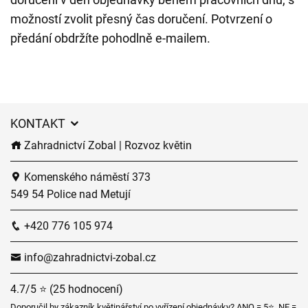
možností zvolit přesný čas doručení. Potvrzení o
předání obdržíte pohodlně e-mailem.
KONTAKT
Zahradnictví Zobal | Rozvoz květin
Komenského náměstí 373
549 54 Police nad Metují
+420 776 105 974
info@zahradnictvi-zobal.cz
4.7/5 ⭐ (25 hodnocení)
Doporučil by zákazník květinářství po vyřízení objednávky? ANO = 5⭐, NE =