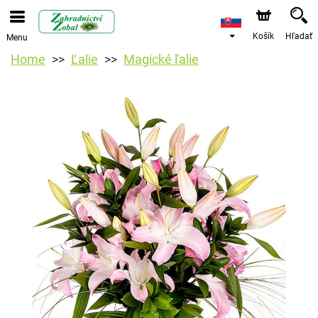
Košík
Hľadať
Menu
Home
Ľalie
Magické ľalie