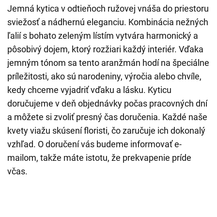
Jemná kytica v odtieňoch ružovej vnáša do priestoru
sviežosť a nádhernú eleganciu. Kombinácia nežných
ľalií s bohato zeleným lístím vytvára harmonický a
pôsobivý dojem, ktorý rozžiari každý interiér. Vďaka
jemným tónom sa tento aranžmán hodí na špeciálne
príležitosti, ako sú narodeniny, výročia alebo chvíle,
kedy chceme vyjadriť vďaku a lásku. Kyticu
doručujeme v deň objednávky počas pracovných dní
a môžete si zvoliť presný čas doručenia. Každé naše
kvety viažu skúsení floristi, čo zaručuje ich dokonalý
vzhľad. O doručení vás budeme informovať e-
mailom, takže máte istotu, že prekvapenie príde
včas.