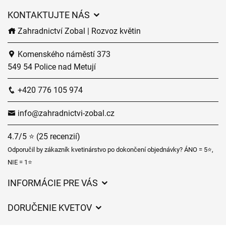
KONTAKTUJTE NÁS
Zahradnictví Zobal | Rozvoz květin
Komenského náměstí 373
549 54 Police nad Metují
+420 776 105 974
info@zahradnictvi-zobal.cz
4.7/5 ⭐ (25 recenzií)
Odporučil by zákazník kvetinárstvo po dokončení objednávky? ÁNO = 5⭐,
NIE = 1⭐
INFORMÁCIE PRE VÁS
Všeobecné obchodné podmienky
DORUČENIE KVETOV
Ochrana osobných údajov
Poplatky za doručenie