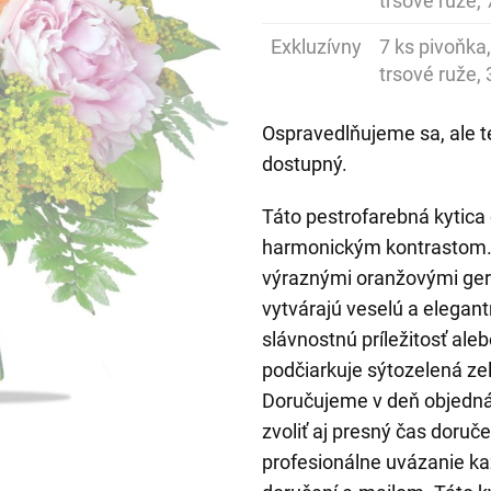
trsové ruže, 
Exkluzívny
7 ks pivoňka,
trsové ruže, 
Ospravedlňujeme sa, ale t
dostupný.
Táto pestrofarebná kytica
harmonickým kontrastom. 
výraznými oranžovými ger
vytvárajú veselú a elega
slávnostnú príležitosť ale
podčiarkuje sýtozelená zel
Doručujeme v deň objedná
zvoliť aj presný čas doruče
profesionálne uvázanie ka