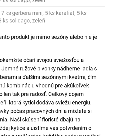
7 ks solidago, zeleň
 7 ks gerbera mini, 5 ks karafiát, 5 ks
3 ks solidago, zeleň
ento produkt je mimo sezóny alebo nie je
 okamžite očarí svojou sviežosťou a
Jemné ružové pivonky nádherne ladia s
berami a ďalšími sezónnymi kvetmi, čím
ntnú kombináciu vhodnú pre akúkoľvek
bo len tak pre radosť. Celkový dojem
eň, ktorá kytici dodáva sviežu energiu.
vky počas pracovných dní a môžete si
nia. Naši skúsení floristé dbajú na
ždej kytice a uistíme vás potvrdením o