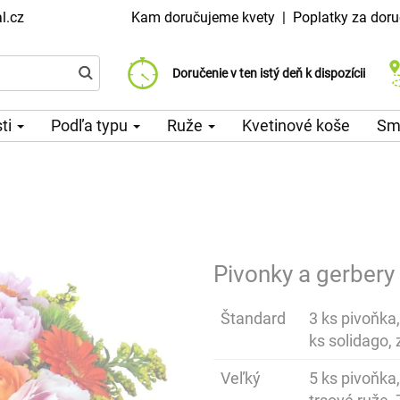
l.cz
Kam doručujeme kvety
|
Poplatky za doru
Vyberte si dátum doručenia
Doručenie v ten istý deň k dispozícii
Poplatok za doručenie od 99 CZK
sti
Podľa typu
Ruže
Kvetinové koše
Sm
Pivonky a gerbery
Štandard
3 ks pivoňka,
ks solidago, 
Veľký
5 ks pivoňka,