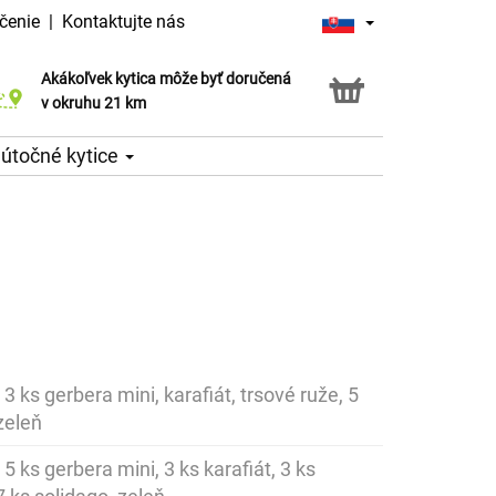
čenie
|
Kontaktujte nás
Akákoľvek kytica môže byť doručená
Služba Click & Collect
v okruhu 21 km
útočné kytice
 3 ks gerbera mini, karafiát, trsové ruže, 5
zeleň
 5 ks gerbera mini, 3 ks karafiát, 3 ks