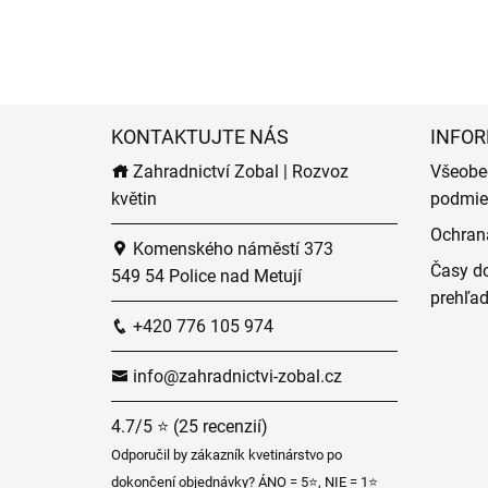
KONTAKTUJTE NÁS
INFOR
Zahradnictví Zobal | Rozvoz
Všeobe
květin
podmie
Ochran
Komenského náměstí 373
Časy do
549 54 Police nad Metují
prehľa
+420 776 105 974
info@zahradnictvi-zobal.cz
4.7/5 ⭐ (25 recenzií)
Odporučil by zákazník kvetinárstvo po
dokončení objednávky? ÁNO = 5⭐, NIE = 1⭐