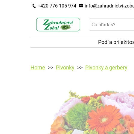
+420 776 105 974
info@zahradnictvi-zoba
Podľa príležito
Home
Pivonky
Pivonky a gerbery