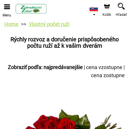
Košík
Hľadať
Menu
Home
Vlastný počet ruží
Rýchly rozvoz a doručenie prispôsobeného
počtu ruží až k vašim dverám
Zobraziť podľa:
najpredávanejšie
|
cena vzostupne
|
cena zostupne