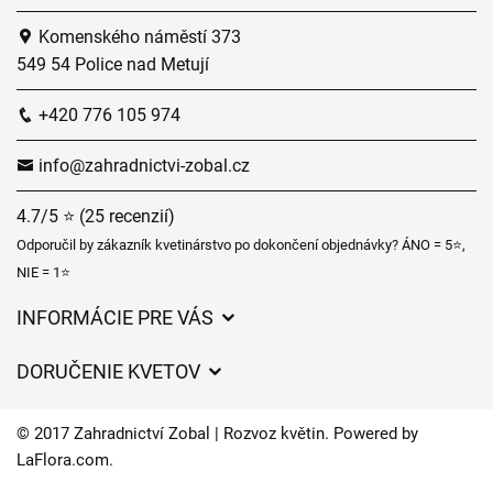
Komenského náměstí 373
549 54 Police nad Metují
+420 776 105 974
info@zahradnictvi-zobal.cz
4.7/5 ⭐ (25 recenzií)
Odporučil by zákazník kvetinárstvo po dokončení objednávky? ÁNO = 5⭐,
NIE = 1⭐
INFORMÁCIE PRE VÁS
Všeobecné obchodné podmienky
DORUČENIE KVETOV
Ochrana osobných údajov
Poplatky za doručenie
Časy doručenia kvetov – prehľad možností
© 2017 Zahradnictví Zobal | Rozvoz květin. Powered by
Kam doručujeme kvety
LaFlora.com
.
Súbory cookie