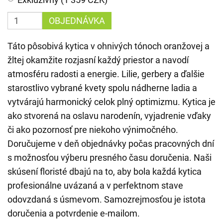
OBJEDNÁVKA
Táto pôsobivá kytica v ohnivých tónoch oranžovej a
žltej okamžite rozjasní každý priestor a navodí
atmosféru radosti a energie. Lilie, gerbery a ďalšie
starostlivo vybrané kvety spolu nádherne ladia a
vytvárajú harmonický celok plný optimizmu. Kytica je
ako stvorená na oslavu narodenín, vyjadrenie vďaky
či ako pozornosť pre niekoho výnimočného.
Doručujeme v deň objednávky počas pracovných dní
s možnosťou výberu presného času doručenia. Naši
skúsení floristé dbajú na to, aby bola každá kytica
profesionálne uvázaná a v perfektnom stave
odovzdaná s úsmevom. Samozrejmosťou je istota
doručenia a potvrdenie e-mailom.