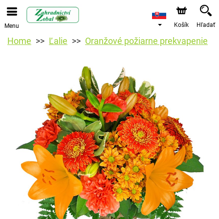
Košík
Hľadať
Menu
Home
Ľalie
Oranžové požiarne prekvapenie