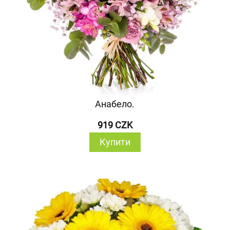
Анабело.
919 CZK
Купити