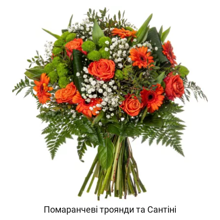
Помаранчеві троянди та Сантіні