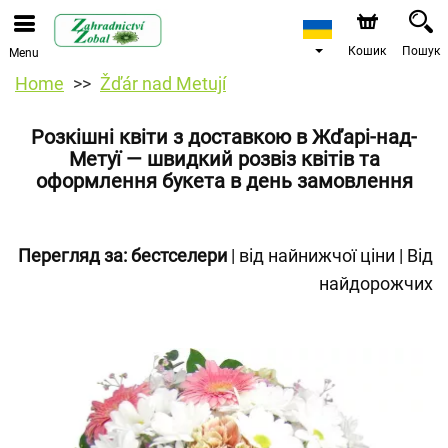
Кошик
Пошук
Menu
Home
Žďár nad Metují
Розкішні квіти з доставкою в Жďарі-над-
Метуї — швидкий розвіз квітів та
оформлення букета в день замовлення
Перегляд за:
бестселери
|
від найнижчої ціни
|
Від
найдорожчих