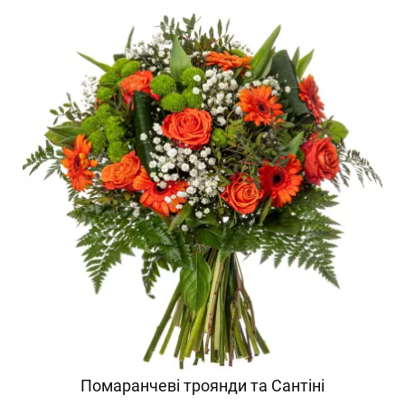
Помаранчеві троянди та Сантіні