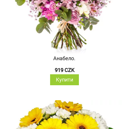
Анабело.
919 CZK
Купити