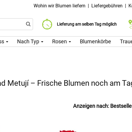
Wohin wir Blumen liefern
|
Liefergebühren
|
K
Liefergebühr ab 99 CZK
Wählen Sie Ihr Lieferdatum
Lieferung am selben Tag möglich
ss
Nach Typ
Rosen
Blumenkörbe
Trau
ad Metují – Frische Blumen noch am Tag
Anzeigen nach:
Bestselle