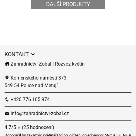
DALŠÍ PRODUKTY
KONTAKT
Zahradnictví Zobal | Rozvoz květin
Komenského náměstí 373
549 54 Police nad Metují
+420 776 105 974
info@zahradnictvi-zobal.cz
4.7/5 ⭐ (25 hodnocení)
Doporučil by zákazník květinářství po vyřízení objednávky? ANO = 5⭐, NE =