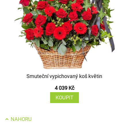
Smuteční vypichovaný koš květin
4 039 Kč
KOUPIT
NAHORU