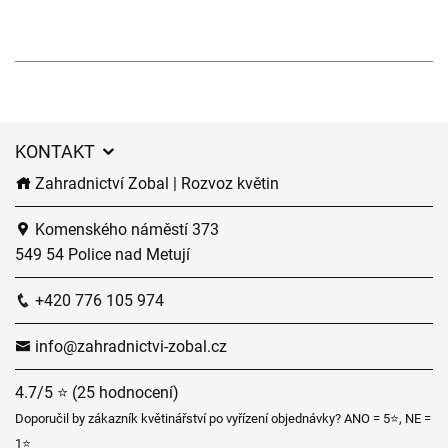
KONTAKT
Zahradnictví Zobal | Rozvoz květin
Komenského náměstí 373
549 54 Police nad Metují
+420 776 105 974
info@zahradnictvi-zobal.cz
4.7/5 ⭐ (25 hodnocení)
Doporučil by zákazník květinářství po vyřízení objednávky? ANO = 5⭐, NE =
1⭐