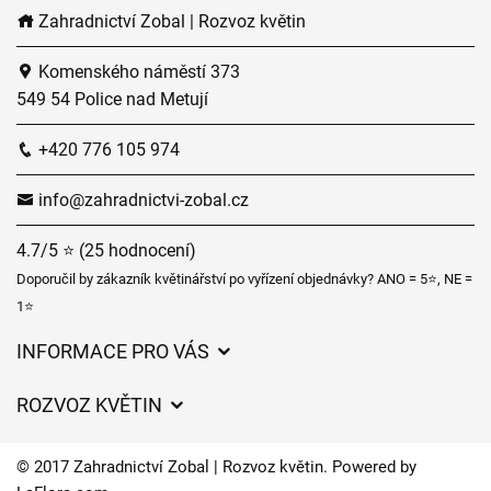
Zahradnictví Zobal | Rozvoz květin
Komenského náměstí 373
549 54 Police nad Metují
+420 776 105 974
info@zahradnictvi-zobal.cz
4.7/5 ⭐ (25 hodnocení)
Doporučil by zákazník květinářství po vyřízení objednávky? ANO = 5⭐, NE =
1⭐
INFORMACE PRO VÁS
Obchodní podmínky
ROZVOZ KVĚTIN
Ochrana osobních údajů
Ceny za doručení
Často kladené dotazy
© 2017 Zahradnictví Zobal | Rozvoz květin. Powered by
Zahradnické služby