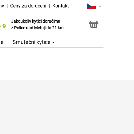
ny
|
Ceny za doručení
|
Kontakt
Jakoukoliv kytici doručíme
Možnost vyzvednout v naší květince
z Police nad Metují do 21 km
še
Smuteční kytice