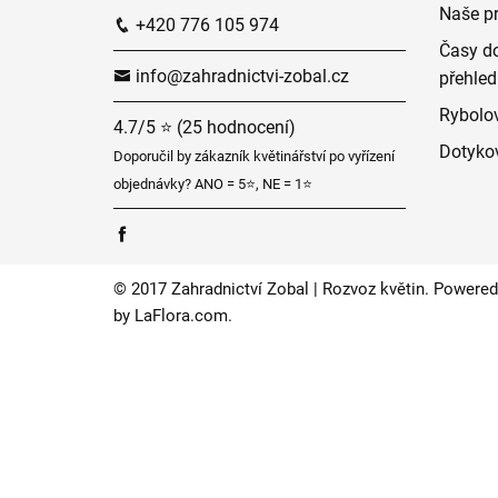
Naše p
+420 776 105 974
Časy do
info@zahradnictvi-zobal.cz
přehled
Rybolov
4.7/5 ⭐ (25 hodnocení)
Dotyko
Doporučil by zákazník květinářství po vyřízení
objednávky? ANO = 5⭐, NE = 1⭐
© 2017 Zahradnictví Zobal | Rozvoz květin. Powered
by
LaFlora.com
.