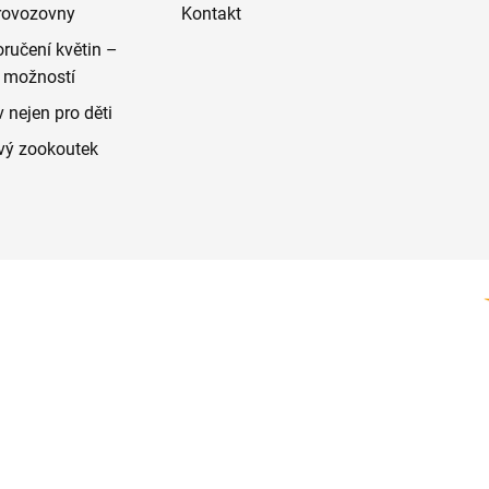
rovozovny
Kontakt
ručení květin –
 možností
 nejen pro děti
vý zookoutek