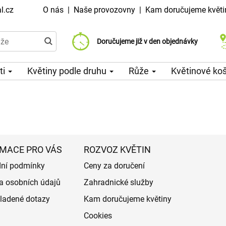
l.cz
O nás
|
Naše provozovny
|
Kam doručujeme květi
Doručujeme již od 99 Kč
Doručujeme již v den objednávky
Možný výběr času a dne doručení
ti
Květiny podle druhu
Růže
Květinové ko
MACE PRO VÁS
ROZVOZ KVĚTIN
ní podmínky
Ceny za doručení
a osobních údajů
Zahradnické služby
ladené dotazy
Kam doručujeme květiny
Cookies