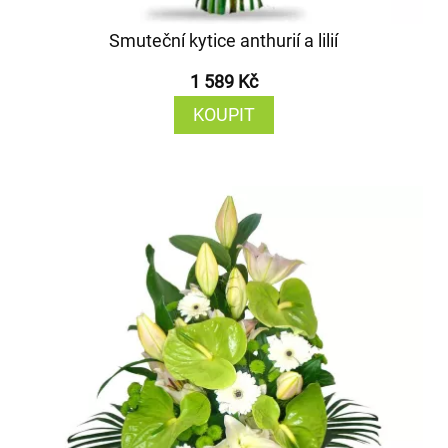
Smuteční kytice anthurií a lilií
1 589 Kč
KOUPIT