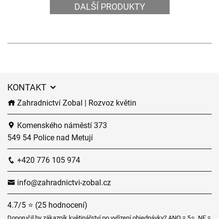
DALŠÍ PRODUKTY
KONTAKT
Zahradnictví Zobal | Rozvoz květin
Komenského náměstí 373
549 54 Police nad Metují
+420 776 105 974
info@zahradnictvi-zobal.cz
4.7/5 ⭐ (25 hodnocení)
Doporučil by zákazník květinářství po vyřízení objednávky? ANO = 5⭐, NE =