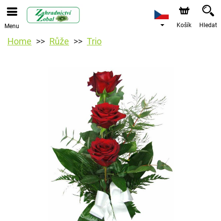
Košík
Hledat
Menu
Home
Růže
Trio