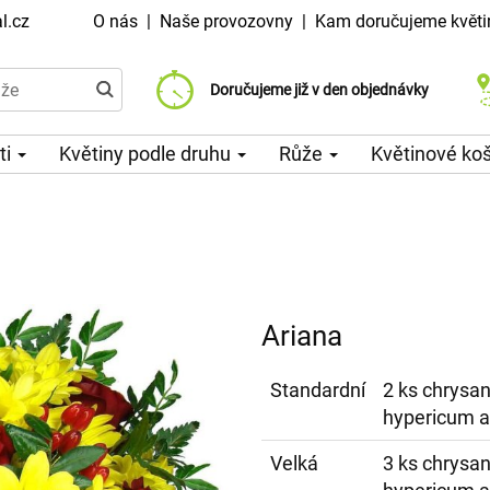
l.cz
O nás
|
Naše provozovny
|
Kam doručujeme květi
Doručujeme již od 99 Kč
Doručujeme již v den objednávky
Možný výběr času a dne doručení
ti
Květiny podle druhu
Růže
Květinové ko
Ariana
Standardní
2 ks chrysan
hypericum a
Velká
3 ks chrysan