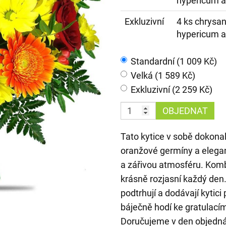
hypericum a
Exkluzivní
4 ks chrysan
hypericum a
Standardní (1 009 Kč)
Velká (1 589 Kč)
Exkluzivní (2 259 Kč)
OBJEDNAT
Tato kytice v sobě dokona
oranžové germíny a elegant
a zářivou atmosféru. Komb
krásně rozjasní každý den
podtrhují a dodávají kytic
báječně hodí ke gratulacím
Doručujeme v den objedná