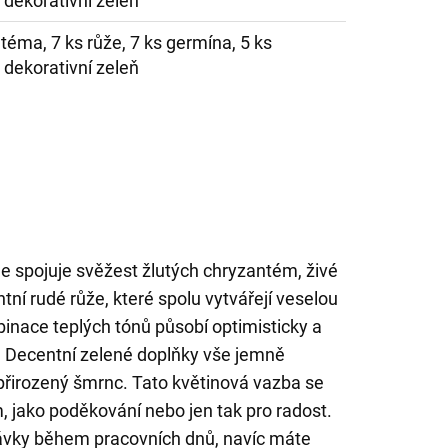
 dekorativní zeleň
téma, 7 ks růže, 7 ks germína, 5 ks
 dekorativní zeleň
le spojuje svěžest žlutých chryzantém, živé
ní rudé růže, které spolu vytvářejí veselou
inace teplých tónů působí optimisticky a
. Decentní zelené doplňky vše jemně
i přirozený šmrnc. Tato květinová vazba se
, jako poděkování nebo jen tak pro radost.
vky během pracovních dnů, navíc máte