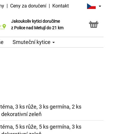
ny
|
Ceny za doručení
|
Kontakt
Jakoukoliv kytici doručíme
Možnost vyzvednout v naší květince
z Police nad Metují do 21 km
še
Smuteční kytice
téma, 3 ks růže, 3 ks germína, 2 ks
 dekorativní zeleň
téma, 5 ks růže, 5 ks germína, 3 ks