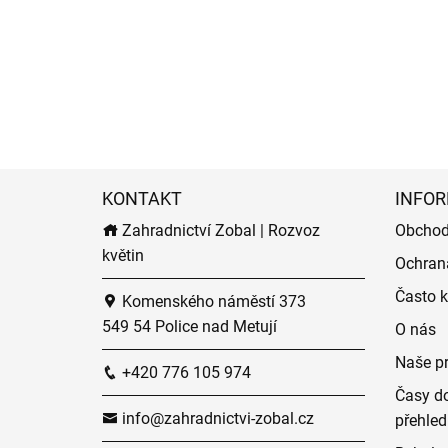
KONTAKT
INFOR
Zahradnictví Zobal | Rozvoz
Obchod
květin
Ochran
Často k
Komenského náměstí 373
549 54 Police nad Metují
O nás
Naše p
+420 776 105 974
Časy do
info@zahradnictvi-zobal.cz
přehled