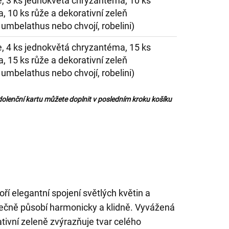
e, 3 ks jednokvětá chryzantéma, 10 ks
 10 ks růže a dekorativní zeleň
umbelathus nebo chvojí, robelini)
e, 4 ks jednokvětá chryzantéma, 15 ks
 15 ks růže a dekorativní zeleň
umbelathus nebo chvojí, robelini)
olenční kartu můžete doplnit v posledním kroku košíku
ří elegantní spojení světlých květin a
lečně působí harmonicky a klidně. Vyvážená
tivní zeleně zvýrazňuje tvar celého