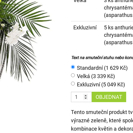
Velká
3 ks anthuri
chrysantéma,
(asparathus 
Exkluzivní
5 ks anthuri
chrysantéma,
(asparathus 
Text na smuteční stuhu nebo kond
Standardní (1 629 Kč)
Velká (3 339 Kč)
Exkluzivní (5 049 Kč)
OBJEDNAT
Tento smuteční produkt tvo
výrazné zeleně, které spo
kombinace květin a dekora