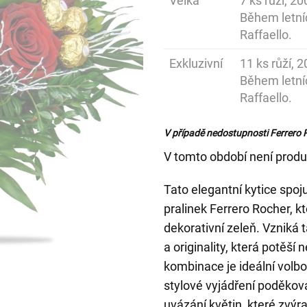
Velká
7 ks růží, 2
Během letní
Raffaello.
Exkluzivní
11 ks růží, 
Během letní
Raffaello.
V případě nedostupnosti Ferrero 
V tomto období není produ
Tato elegantní kytice spoj
pralinek Ferrero Rocher,
dekorativní zeleň. Vzniká
a originality, která potěší 
kombinace je ideální volbo
stylové vyjádření poděkov
uvázání květin, které zvýr