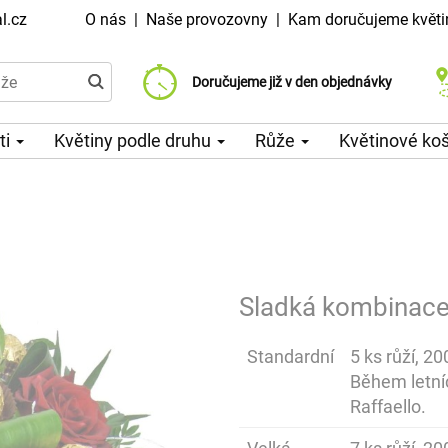
l.cz
O nás
|
Naše provozovny
|
Kam doručujeme květi
Doručujeme již od 99 Kč
Doručujeme již v den objednávky
Možný výběr času a dne doručení
ti
Květiny podle druhu
Růže
Květinové ko
Sladká kombinac
Standardní
5 ks růží, 2
Během letní
Raffaello.