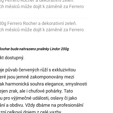
00g Ferrero Rocher a dekorativní zeleň.
ch měsíců může dojít k záměně za Ferrero
200g Ferrero Rocher a dekorativní zeleň.
ch měsíců může dojít k záměně za Ferrero
Rocher bude nahrazeno pralinky Lindor 200g
kt dostupný.
uje půvab červených růží s exkluzivitou
 které jsou jemně zakomponovány mezi
 tak harmonická souhra elegance, smyslnosti
nejen zrak, ale i chuťové pohárky. Tato
u pro výjimečné události, oslavy či jako
ání a obdivu. Vždy dbáme na profesionální
azní celkový dojem z celé vazby.