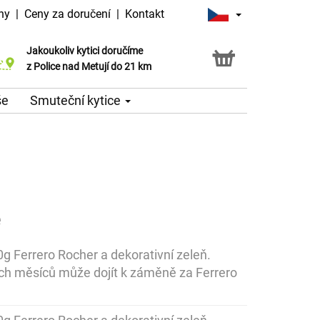
ny
|
Ceny za doručení
|
Kontakt
Jakoukoliv kytici doručíme
Možnost vyzvednout v naší květince
z Police nad Metují do 21 km
še
Smuteční kytice
e
00g Ferrero Rocher a dekorativní zeleň.
ch měsíců může dojít k záměně za Ferrero