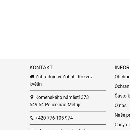
KONTAKT
INFOR
Zahradnictví Zobal | Rozvoz
Obchod
květin
Ochran
Často k
Komenského náměstí 373
549 54 Police nad Metují
O nás
Naše p
+420 776 105 974
Časy do