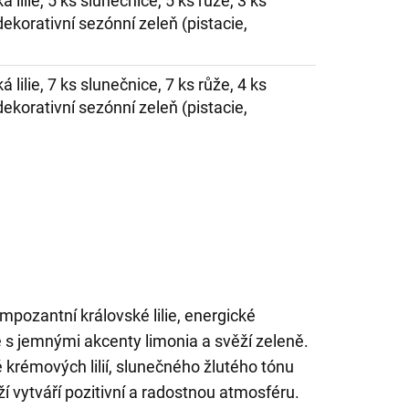
á lilie, 5 ks slunečnice, 5 ks růže, 3 ks
ekorativní sezónní zeleň (pistacie,
á lilie, 7 ks slunečnice, 7 ks růže, 4 ks
ekorativní sezónní zeleň (pistacie,
impozantní královské lilie, energické
 s jemnými akcenty limonia a svěží zeleně.
krémových lilií, slunečného žlutého tónu
ží vytváří pozitivní a radostnou atmosféru.