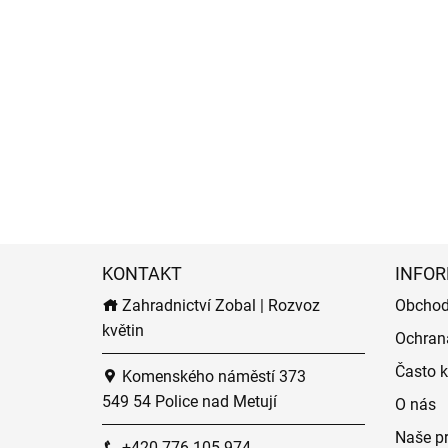
KONTAKT
INFOR
Zahradnictví Zobal | Rozvoz
Obchod
květin
Ochran
Často k
Komenského náměstí 373
549 54 Police nad Metují
O nás
Naše p
+420 776 105 974