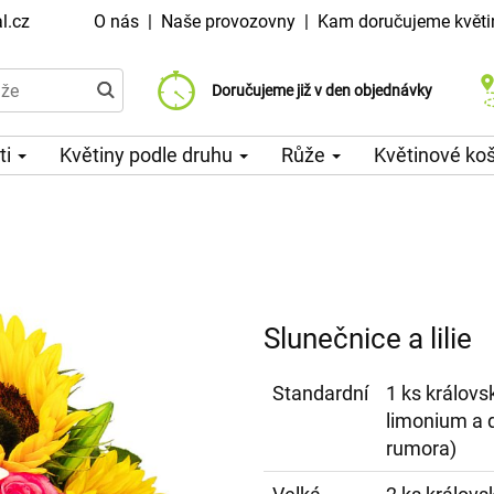
l.cz
O nás
|
Naše provozovny
|
Kam doručujeme květi
Doručujeme již od 99 Kč
Doručujeme již v den objednávky
Možný výběr času a dne doručení
ti
Květiny podle druhu
Růže
Květinové ko
Slunečnice a lilie
Standardní
1 ks královsk
limonium a d
rumora)