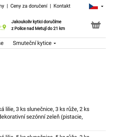
ny
|
Ceny za doručení
|
Kontakt
Jakoukoliv kytici doručíme
Možnost vyzvednout v naší květince
z Police nad Metují do 21 km
še
Smuteční kytice
á lilie, 3 ks slunečnice, 3 ks růže, 2 ks
ekorativní sezónní zeleň (pistacie,