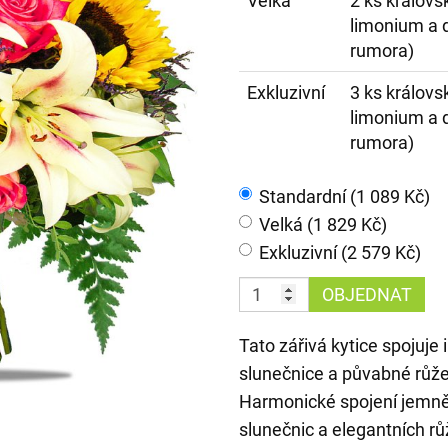
Velká
2 ks královsk
limonium a d
rumora)
Exkluzivní
3 ks královsk
limonium a d
rumora)
Standardní (1 089 Kč)
Velká (1 829 Kč)
Exkluzivní (2 579 Kč)
OBJEDNAT
Tato zářivá kytice spojuje 
slunečnice a půvabné růže
Harmonické spojení jemně 
slunečnic a elegantních rů