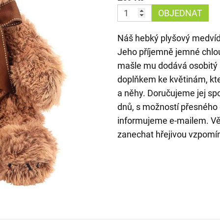
OBJEDNAT
Náš hebký plyšový medvíd
Jeho příjemně jemné chlou
mašle mu dodává osobitý 
doplňkem ke květinám, kte
a něhy. Doručujeme jej sp
dnů, s možností přesného č
informujeme e-mailem. Věř
zanechat hřejivou vzpomí