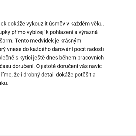
ek dokáže vykouzlit úsměv v každém věku.
pky přímo vybízejí k pohlazení a výrazná
šarm. Tento medvídek je krásným
rý vnese do každého darování pocit radosti
olečně s kyticí ještě dnes během pracovních
asu doručení. O jistotě doručení vás navíc
íme, že i drobný detail dokáže potěšit a
nku.