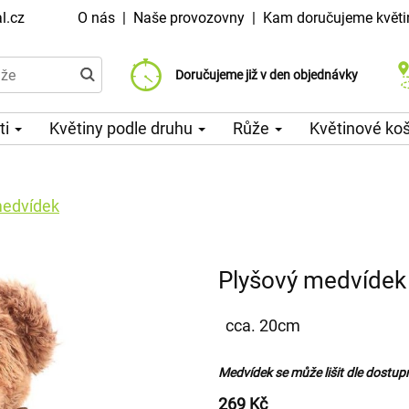
l.cz
O nás
|
Naše provozovny
|
Kam doručujeme květi
Doručujeme již od 99 Kč
Doručujeme již v den objednávky
Možný výběr času a dne doručení
ti
Květiny podle druhu
Růže
Květinové ko
medvídek
Plyšový medvídek
cca. 20cm
Medvídek se může lišit dle dostupno
269 Kč