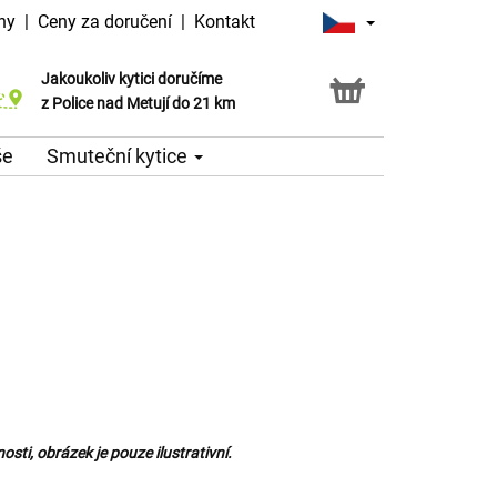
ny
|
Ceny za doručení
|
Kontakt
Jakoukoliv kytici doručíme
Možnost vyzvednout v naší květince
z Police nad Metují do 21 km
še
Smuteční kytice
sti, obrázek je pouze ilustrativní.