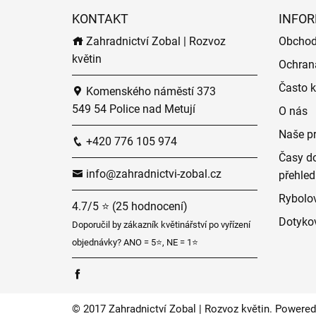
KONTAKT
INFOR
Zahradnictví Zobal | Rozvoz
Obchod
květin
Ochran
Často k
Komenského náměstí 373
549 54 Police nad Metují
O nás
Naše p
+420 776 105 974
Časy do
info@zahradnictvi-zobal.cz
přehled
Rybolov
4.7/5 ⭐ (25 hodnocení)
Dotyko
Doporučil by zákazník květinářství po vyřízení
objednávky? ANO = 5⭐, NE = 1⭐
© 2017 Zahradnictví Zobal | Rozvoz květin. Powered