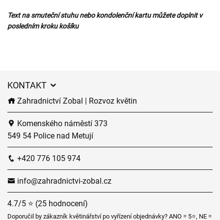
Text na smuteční stuhu nebo kondolenční kartu můžete doplnit v
posledním kroku košíku
KONTAKT
Zahradnictví Zobal | Rozvoz květin
Komenského náměstí 373
549 54 Police nad Metují
+420 776 105 974
info@zahradnictvi-zobal.cz
4.7/5 ⭐ (25 hodnocení)
Doporučil by zákazník květinářství po vyřízení objednávky? ANO = 5⭐, NE =