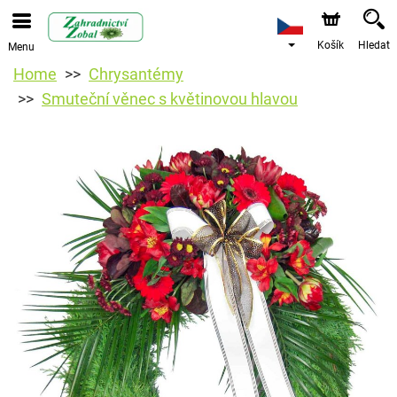
Košík
Hledat
Menu
Home
Chrysantémy
Smuteční věnec s květinovou hlavou