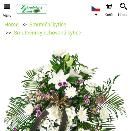
Košík
Hledat
Menu
Home
Smuteční kytice
Smuteční vypichovaná kytice