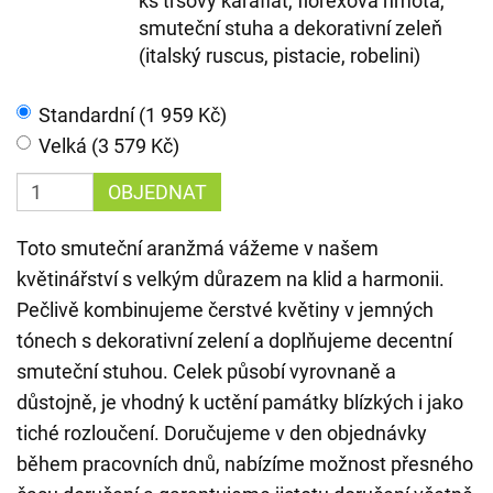
ks trsový karafiát, florexová hmota,
smuteční stuha a dekorativní zeleň
(italský ruscus, pistacie, robelini)
Standardní (1 959 Kč)
Velká (3 579 Kč)
OBJEDNAT
Toto smuteční aranžmá vážeme v našem
květinářství s velkým důrazem na klid a harmonii.
Pečlivě kombinujeme čerstvé květiny v jemných
tónech s dekorativní zelení a doplňujeme decentní
smuteční stuhou. Celek působí vyrovnaně a
důstojně, je vhodný k uctění památky blízkých i jako
tiché rozloučení. Doručujeme v den objednávky
během pracovních dnů, nabízíme možnost přesného