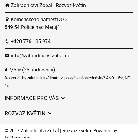
Zahradnictví Zobal | Rozvoz květin
Komenského náměstí 373
549 54 Police nad Metují
+420 776 105 974
info@zahradnictvi-zobal.cz
4.7/5 ⭐ (25 hodnocení)
Doporučil by zákazník květinářství po vyřízení objednávky? ANO = 5⭐, NE =
1⭐
INFORMACE PRO VÁS
Obchodní podmínky
ROZVOZ KVĚTIN
Ochrana osobních údajů
Ceny za doručení
Často kladené dotazy
© 2017 Zahradnictví Zobal | Rozvoz květin. Powered by
Zahradnické služby