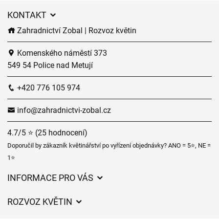
KONTAKT
Zahradnictví Zobal | Rozvoz květin
Komenského náměstí 373
549 54 Police nad Metují
+420 776 105 974
info@zahradnictvi-zobal.cz
4.7/5 ⭐ (25 hodnocení)
Doporučil by zákazník květinářství po vyřízení objednávky? ANO = 5⭐, NE =
1⭐
INFORMACE PRO VÁS
Obchodní podmínky
ROZVOZ KVĚTIN
Ochrana osobních údajů
Ceny za doručení