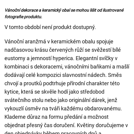
Vánoční dekorace a keramický obal se mohou lišit od ilustrované
fotografie produktu.
V tomto období není produkt dostupný.
Vánoční aranžmá v keramickém obalu spojuje
nadčasovou krásu červených růží se svěžestí bílé
eustomy a jemností hyperica. Elegantní svíčky v
kombinaci s dekoracemi, vánočními baňkami a mašlí
dodávají celé kompozici slavnostní nádech. Směs
chvojí a proutků podtrhuje přírodní charakter této
kytice, která se skvěle hodí jako středobod
svátečního stolu nebo jako originální dárek, jenž
vykouzlí úsměv na tváři každému obdarovanému.
Klademe důraz na formu předání a možnost
objednat přesný čas doručení. Květiny doručujeme v
den objednávky během pracovních dnů a